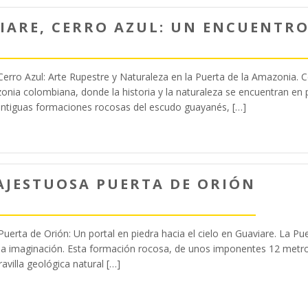
IARE, CERRO AZUL: UN ENCUENTRO
erro Azul: Arte Rupestre y Naturaleza en la Puerta de la Amazonia. C
onia colombiana, donde la historia y la naturaleza se encuentran en 
antiguas formaciones rocosas del escudo guayanés, […]
AJESTUOSA PUERTA DE ORIÓN
 Puerta de Orión: Un portal en piedra hacia el cielo en Guaviare. La P
y la imaginación. Esta formación rocosa, de unos imponentes 12 metro
avilla geológica natural […]