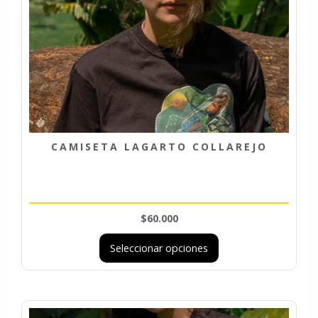
CAMISETA LAGARTO COLLAREJO
$
60.000
Este
Seleccionar opciones
producto
tiene
múltiples
variantes.
Las