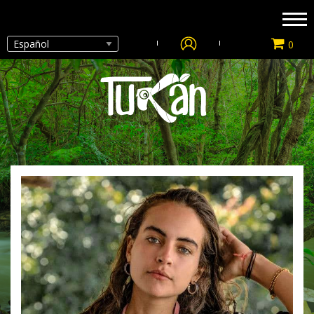
Inicio
0
Destinos
Nuestras Rutas
Tienda
Fortalecimiento
Blog
Nosotros