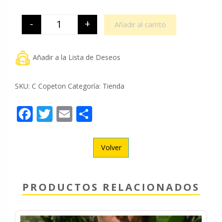
-
+
Añadir al carrito
Camiseta Copeton cantidad
Añadir a la Lista de Deseos
SKU:
C Copeton
Categoría:
Tienda
Facebook
Twitter
Email
Compartir
Volver
PRODUCTOS RELACIONADOS