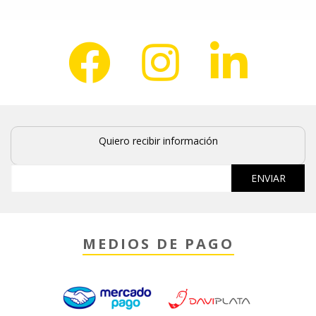
opciones
se
pueden
elegir
en
la
página
de
producto
Quiero recibir información
MEDIOS DE PAGO